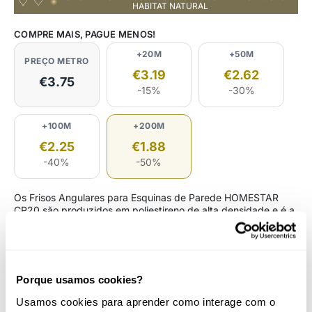
HABITAT NATURAL
COMPRE MAIS, PAGUE MENOS!
+20M
+50M
PREÇO METRO
€3.19
€2.62
€3.75
-15%
-30%
+100M
+200M
€2.25
€1.88
-40%
-50%
Os Frisos Angulares para Esquinas de Parede HOMESTAR
CP20 são produzidos em poliestireno de alta densidade e é a
solução ideal para proteger as esquinas das paredes da sua
casa ou negócio.
NOVA!
Caixa de Esquadria para cortes angulares de
Frisos
e Rodapés
–
APENAS 10,36€.
Porque usamos cookies?
Entregas rápidas até 3 diás úteis
Usamos cookies para aprender como interage com o