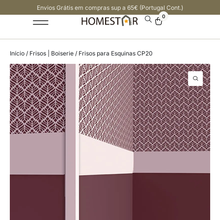
Envios Grátis em compras sup a 65€ (Portugal Cont.)
0
Início
/
Frisos | Boiserie
/ Frisos para Esquinas CP20