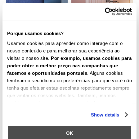
Porque usamos cookies?
Usamos cookies para aprender como interage com o
Rodapé UP213N |
Rodapé CF10 LED |
nosso conteúdo e para melhorar sua experiência ao
(80x15mm)
(60x20mm)
visitar o nosso site.
Por exemplo, usamos cookies para
VALOR POR METRO: 5.14€
COMPRE MAIS, PAGUE
MENOS! Desde 7.09€
poder obter o melhor preço nas campanhas que
11,57
€
9,10
€
18,63
€
9,58
€
fazemos e oportunidades pontuais
. Alguns cookies
lembram o seu idioma ou preferências para que você não
tenha que efetuar estas escolhas repetidamente sempre
que visitar os nossos websites. Também, usamos
cookies para ajudar com rastreamento de
geolocalização. Além disso, os cookies permitem que
Show details
ofereçamos um conteúdo específico, tais como vídeos
no(s) nosso(s) website(s). Podemos empregar o que
aprendemos sobre o seu comportamento no(s) nosso(s)
OK