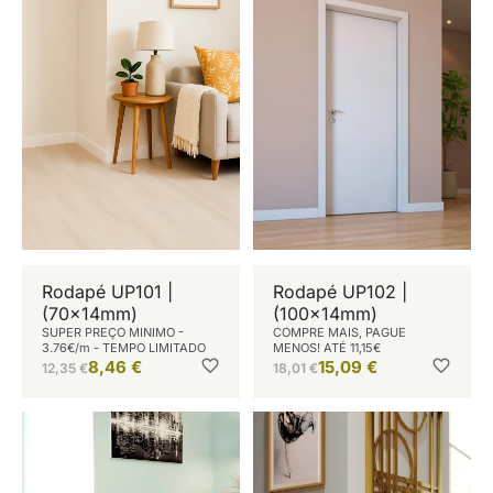
Rodapé UP101 |
Rodapé UP102 |
(70x14mm)
(100x14mm)
SUPER PREÇO MINIMO -
COMPRE MAIS, PAGUE
3.76€/m - TEMPO LIMITADO
MENOS! ATÉ 11,15€
8,46
€
15,09
€
12,35
€
18,01
€