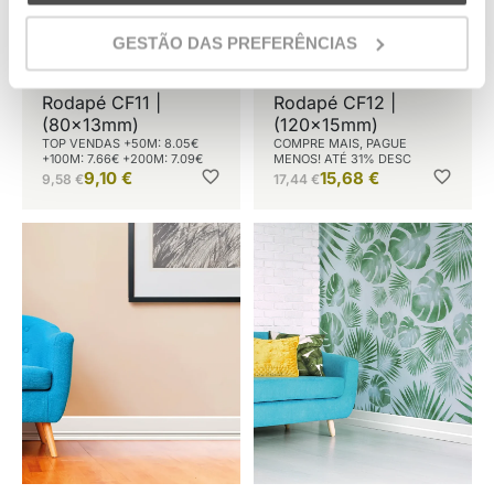
website(s) para oferecer anúncios direcionados em
website(s) de terceiros em um esforço para “apresentar”
GESTÃO DAS PREFERÊNCIAS
nossos produtos e serviços para você e conseguir o
melhor preço e serviço.
Rodapé CF11 |
Rodapé CF12 |
(80x13mm)
(120x15mm)
TOP VENDAS +50M: 8.05€
COMPRE MAIS, PAGUE
+100M: 7.66€ +200M: 7.09€
MENOS! ATÉ 31% DESC
9,10
€
15,68
€
9,58
€
17,44
€