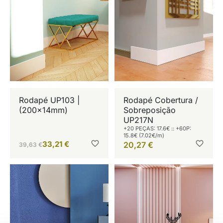
Rodapé UP103 |
Rodapé Cobertura /
(200x14mm)
Sobreposição
UP217N
+20 PEÇAS: 17.6€ :: +60P:
15.8€ (7.02€/m)
33,21
€
20,27
€
39,63
€