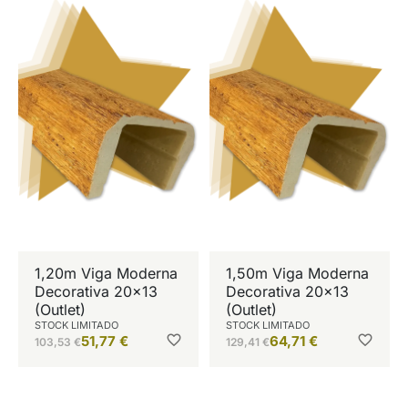
1,20m Viga Moderna
1,50m Viga Moderna
Decorativa 20×13
Decorativa 20×13
(Outlet)
(Outlet)
STOCK LIMITADO
STOCK LIMITADO
51,77
€
64,71
€
103,53
€
129,41
€