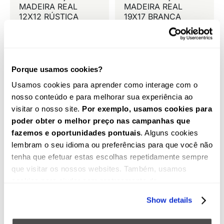
MADEIRA REAL
MADEIRA REAL
12X12 RÚSTICA
19X17 BRANCA
Desde
66,58
€
Desde
109,33
€
Porque usamos cookies?
Usamos cookies para aprender como interage com o
nosso conteúdo e para melhorar sua experiência ao
visitar o nosso site.
Por exemplo, usamos cookies para
poder obter o melhor preço nas campanhas que
fazemos e oportunidades pontuais
. Alguns cookies
lembram o seu idioma ou preferências para que você não
tenha que efetuar estas escolhas repetidamente sempre
que visitar os nossos websites. Também, usamos
cookies para ajudar com rastreamento de
VIGA IMITAÇÃO DE
VIGA IMITAÇÃO DE
geolocalização. Além disso, os cookies permitem que
MADEIRA REAL
MADEIRA REAL
Show details
19X17 MODERNA
19X17 RÚSTICA
ofereçamos um conteúdo específico, tais como vídeos
Desde
94,85
€
Desde
94,85
€
no(s) nosso(s) website(s). Podemos empregar o que