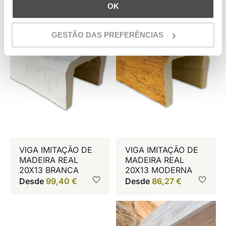
aprendemos sobre o seu comportamento no(s) nosso(s)
OK
website(s) para oferecer anúncios direcionados em
website(s) de terceiros em um esforço para “apresentar”
GESTÃO DAS PREFERÊNCIAS
nossos produtos e serviços para você e conseguir o
melhor preço e serviço.
VIGA IMITAÇÃO DE
VIGA IMITAÇÃO DE
MADEIRA REAL
MADEIRA REAL
20X13 BRANCA
20X13 MODERNA
Desde
99,40
€
Desde
86,27
€