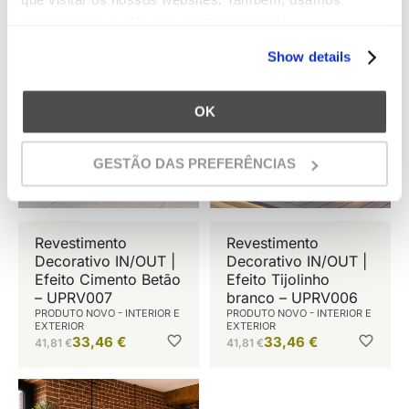
cookies para ajudar com rastreamento de
geolocalização. Além disso, os cookies permitem que
Show details
ofereçamos um conteúdo específico, tais como vídeos
no(s) nosso(s) website(s). Podemos empregar o que
aprendemos sobre o seu comportamento no(s) nosso(s)
OK
website(s) para oferecer anúncios direcionados em
website(s) de terceiros em um esforço para “apresentar”
GESTÃO DAS PREFERÊNCIAS
nossos produtos e serviços para você e conseguir o
melhor preço e serviço.
Revestimento
Revestimento
Decorativo IN/OUT |
Decorativo IN/OUT |
Efeito Cimento Betão
Efeito Tijolinho
– UPRV007
branco – UPRV006
PRODUTO NOVO - INTERIOR E
PRODUTO NOVO - INTERIOR E
EXTERIOR
EXTERIOR
33,46
€
33,46
€
41,81
€
41,81
€