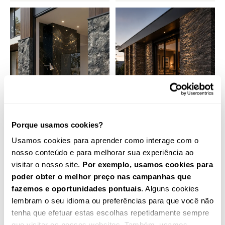
Porque usamos cookies?
Usamos cookies para aprender como interage com o
Revestimento
Revestimento
nosso conteúdo e para melhorar sua experiência ao
Decorativo IN/OUT |
Decorativo IN/OUT |
visitar o nosso site.
Por exemplo, usamos cookies para
Efeito Pedra Cinza –
Efeito Pedra Bronze
UPRV003
– UPRV004
poder obter o melhor preço nas campanhas que
PRODUTO NOVO - INTERIOR E
PRODUTO NOVO - INTERIOR E
fazemos e oportunidades pontuais
. Alguns cookies
EXTERIOR
EXTERIOR
33,46
€
33,46
€
lembram o seu idioma ou preferências para que você não
41,81
€
41,81
€
tenha que efetuar estas escolhas repetidamente sempre
que visitar os nossos websites. Também, usamos