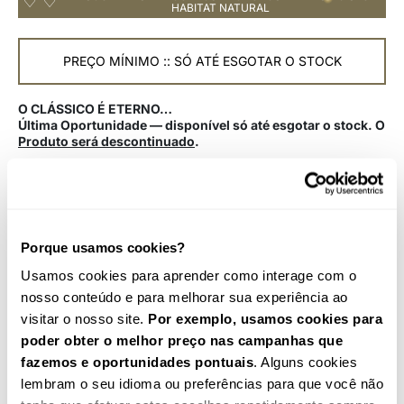
HABITAT NATURAL
PREÇO MÍNIMO :: SÓ ATÉ ESGOTAR O STOCK
O CLÁSSICO É ETERNO…
Última Oportunidade — disponível só até esgotar o stock. O
Produto será descontinuado
.
Entregas rápidas até 3 diás úteis
DETALHES DO PRODUTO
Porque usamos cookies?
3
Usamos cookies para aprender como interage com o
FUNCIONALIDADES E MAIS VALIAS
nosso conteúdo e para melhorar sua experiência ao
VISTA DE FRENTE:
visitar o nosso site.
Por exemplo, usamos cookies para
ENVIOS & DEVOLUÇÕES
UNIDADE DE VENDA:
cola HOMESTAR
poder obter o melhor preço nas campanhas que
O preço de venda na loja online é por metro, mas as peças são de 2
fazemos e oportunidades pontuais
. Alguns cookies
metros. Ex: Na compra de 15 metros, serão enviadas 7 peças de 2 metros
EAN:
4036678242417
lembram o seu idioma ou preferências para que você não
1 peça de 1 metro.