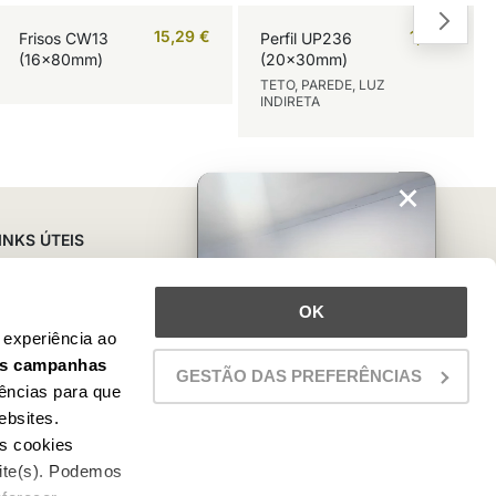
15,29
€
1,16
€
Frisos CW13
Perfil UP236
(16x80mm)
(20x30mm)
TETO, PAREDE, LUZ
INDIRETA
×
INKS ÚTEIS
REDES SOCIAIS
uporte e Contacto
INSTAGRAM
ermos & Condições
FACEBOOK
OK
olheto Online
PINTEREST
experiência ao
ormas de Pagamento
YOUTUBE
as campanhas
efinições de Cookies
LINKEDIN
GESTÃO DAS PREFERÊNCIAS
ências para que
ebsites.
s cookies
ite(s). Podemos