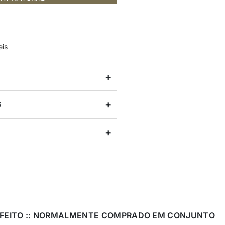
eis
S
cola HOMESTAR
FEITO :: NORMALMENTE COMPRADO EM CONJUNTO
 Devoluções