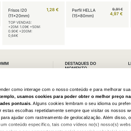
1,28
€
9,91
€
Frisos I20
Perfil HELLA
4,97
€
(11x20mm)
(15x80mm)
TOP VENDAS:
+20M: 1.09€ +50M:
0.90€ +200M:
0,64€
OMM
DESTAQUES DO
L
MOMENTO
• Z. I. Quinta do
S
Frisos Decor à sua medida
T
 Pintéus | 2660 – 194
Packs Colunas e Pilastras
F
o e São Julião do
completas
nder como interage com o nosso conteúdo e para melhorar sua 
F
Revestimentos In/Out
xemplo, usamos cookies para poder obter o melhor preço n
 | W -9.15017
D
Vigas Decorativas
ades pontuais
. Alguns cookies lembram o seu idioma ou prefer
 Sexta: 09-13h e das
Acessórios e Colas
r estas escolhas repetidamente sempre que visitar os nossos w
ara ajudar com rastreamento de geolocalização. Além disso, o
um conteúdo específico, tais como vídeos no(s) nosso(s) webs