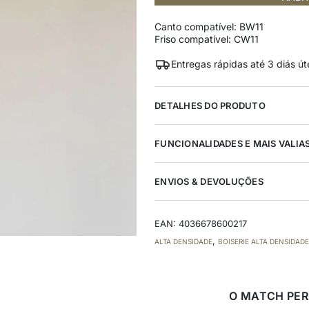
Canto compatível:
BW11
Friso compatível:
CW11
Entregas rápidas até 3 diás út
DETALHES DO PRODUTO
FUNCIONALIDADES E MAIS VALIA
ENVIOS & DEVOLUÇÕES
EAN:
4036678600217
,
ALTA DENSIDADE
BOISERIE ALTA DENSIDADE
O MATCH PER
Envio e