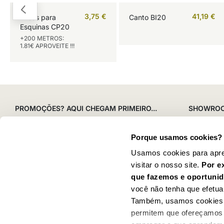
3,75
€
41,19
€
Frisos para
Canto BI20
Esquinas CP20
+200 METROS:
1.81€ APROVEITE !!!
PROMOÇÕES? AQUI CHEGAM PRIMEIRO...
SHOWRO
Armazém 4 
ENVIAR
Lago
Porque usamos cookies?
Estrada de
Santo Antã
Usamos cookies para apre
Tojal
visitar o nosso site.
Por e
38.861907
que fazemos e oportunid
Segunda a
você não tenha que efetua
14-18h
Também, usamos cookies p
permitem que ofereçamos 