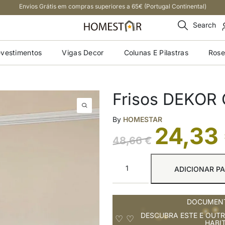
Envios Grátis em compras superiores a 65€ (Portugal Continental)
Search
vestimentos
Vigas Decor
Colunas E Pilastras
Rose
Frisos DEKOR
By
HOMESTAR
24,33
48,66
€
ADICIONAR PA
DOCUMENT
DESCUBRA ESTE E OUTR
HABI