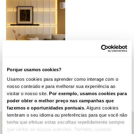
Porque usamos cookies?
Perfil UP236
Usamos cookies para aprender como interage com o
(20x30mm)
nosso conteúdo e para melhorar sua experiência ao
TETO, PAREDE, LUZ INDIRETA
visitar o nosso site.
Por exemplo, usamos cookies para
1,16
€
poder obter o melhor preço nas campanhas que
fazemos e oportunidades pontuais
. Alguns cookies
lembram o seu idioma ou preferências para que você não
tenha que efetuar estas escolhas repetidamente sempre
PROMOÇÕES? AQUI CHEGAM PRIMEIRO...
que visitar os nossos websites. Também, usamos